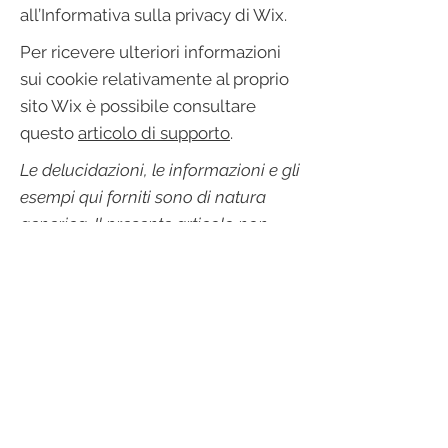
all’Informativa sulla privacy di Wix.
Per ricevere ulteriori informazioni
sui cookie relativamente al proprio
sito Wix è possibile consultare
questo
articolo di supporto
.
Le delucidazioni, le informazioni e gli
esempi qui forniti sono di natura
generica. Il presente articolo non
costituisce un consulto legale né
una raccomandazione in merito alle
azioni che l’utente è tenuto a
intraprendere. Per ricevere
informazioni complete e assistenza
nella creazione della propria
informativa sui cookie si consiglia di
richiedere una consulenza legale.